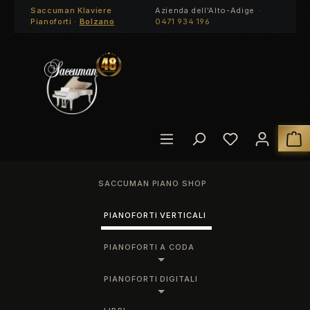
Saccuman Klaviere
Azienda dell'Alto-Adige ·
Passa al contenuto principale
Pianoforti ·
Bolzano
0471 934 196
Hai 0 articoli
I
SACCUMAN PIANO SHOP
PIANOFORTI VERTICALI
PIANOFORTI A CODA
PIANOFORTI DIGITALI