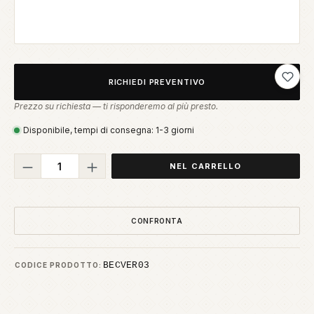
Aggiung
RICHIEDI PREVENTIVO
Prezzo su richiesta — ti risponderemo al più presto.
Disponibile, tempi di consegna: 1-3 giorni
Quantità del prodotto: inserisci la quant
NEL CARRELLO
CONFRONTA
BECVER03
CODICE PRODOTTO: