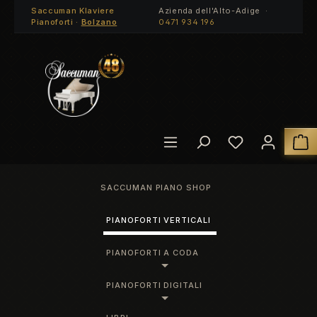
Saccuman Klaviere
Azienda dell'Alto-Adige ·
Passa al contenuto principale
Pianoforti ·
Bolzano
0471 934 196
Hai 0 articoli
I
SACCUMAN PIANO SHOP
PIANOFORTI VERTICALI
PIANOFORTI A CODA
PIANOFORTI DIGITALI