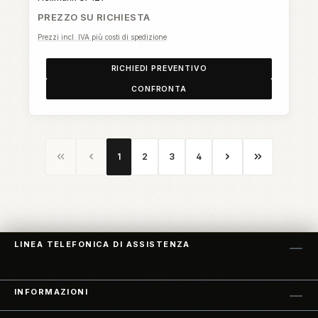
PREZZO SU RICHIESTA
Prezzi incl. IVA più costi di spedizione
RICHIEDI PREVENTIVO
CONFRONTA
Pagina
Pagina
Pagina
Pagina
1
2
3
4
LINEA TELEFONICA DI ASSISTENZA
INFORMAZIONI