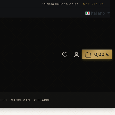
Azienda dell'Alto-Adige ·
0471 934 196
Italiano
Hai 0 articoli nella lista
0,00 €
Il 
LIBRI
SACCUMAN
CHITARRE