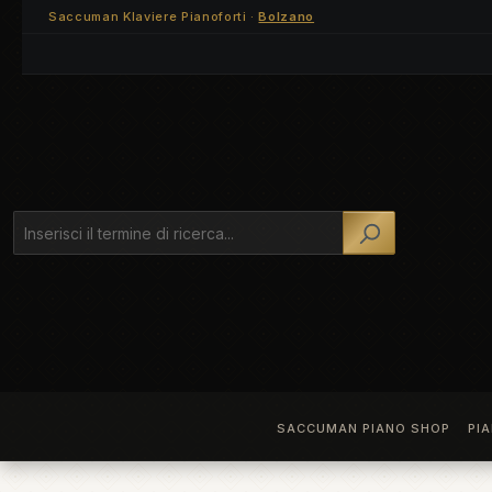
Saccuman Klaviere Pianoforti ·
Bolzano
ssa al contenuto principale
Salta alla ricerca
Passa alla navigazione principale
SACCUMAN PIANO SHOP
PI