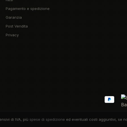
Pagamento e spedizione
Garanzia
Post Vendita
Privacy
ensivi di IVA, più
spese di spedizione
ed eventuali costi aggiuntivi, se 