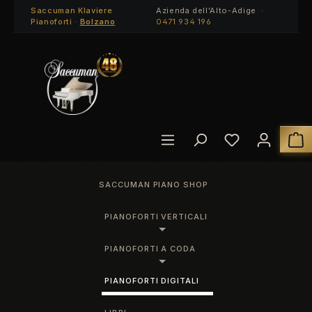
Saccuman Klaviere
Azienda dell'Alto-Adige ·
Passa al contenuto principale
Pianoforti ·
Bolzano
0471 934 196
Hai 0 articoli
I
SACCUMAN PIANO SHOP
PIANOFORTI VERTICALI
PIANOFORTI A CODA
PIANOFORTI DIGITALI