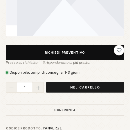
Aggiung
RICHIEDI PREVENTIVO
Prezzo su richiesta — ti risponderemo al più presto.
Disponibile, tempi di consegna: 1-3 giorni
Quantità del prodotto: inserisci la quant
NEL CARRELLO
CONFRONTA
YAMVER21
CODICE PRODOTTO: