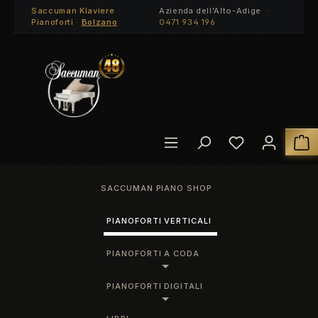
Saccuman Klaviere
Azienda dell'Alto-Adige ·
Passa al contenuto principale
Pianoforti ·
Bolzano
0471 934 196
Hai 0 articoli
I
SACCUMAN PIANO SHOP
PIANOFORTI VERTICALI
PIANOFORTI A CODA
PIANOFORTI DIGITALI