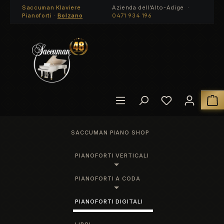
Saccuman Klaviere
Azienda dell'Alto-Adige ·
Passa al contenuto principale
Pianoforti ·
Bolzano
0471 934 196
Hai 0 articoli
I
SACCUMAN PIANO SHOP
PIANOFORTI VERTICALI
PIANOFORTI A CODA
PIANOFORTI DIGITALI