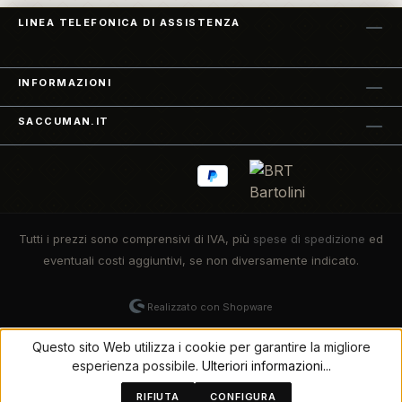
LINEA TELEFONICA DI ASSISTENZA
INFORMAZIONI
SACCUMAN.IT
Tutti i prezzi sono comprensivi di IVA, più
spese di spedizione
ed
eventuali costi aggiuntivi, se non diversamente indicato.
Realizzato con Shopware
Questo sito Web utilizza i cookie per garantire la migliore
esperienza possibile.
Ulteriori informazioni...
RIFIUTA
CONFIGURA