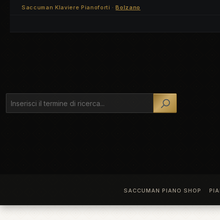
Saccuman Klaviere Pianoforti ·
Bolzano
ssa al contenuto principale
Salta alla ricerca
Passa alla navigazione principale
SACCUMAN PIANO SHOP
PI