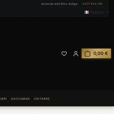
Azienda dell'Alto-Adige ·
0471 934 196
Italiano
Hai 0 articoli nella lista
0,00 €
Il 
LIBRI
SACCUMAN
CHITARRE