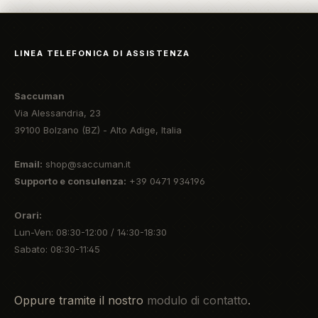
LINEA TELEFONICA DI ASSISTENZA
Saccuman
Via Alessandria, 23
39100 Bolzano (BZ) - Alto Adige, Italia
Email:
shop@saccuman.it
Supporto e consulenza:
+39 0471 934196
Orari:
Lun-Ven: 08:30-12:00 / 14:30-18:30
Sabato: 08:30-11:45
Oppure tramite il nostro
modulo di contatto
.