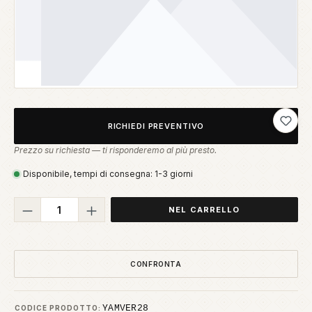
Aggiung
RICHIEDI PREVENTIVO
Prezzo su richiesta — ti risponderemo al più presto.
Disponibile, tempi di consegna: 1-3 giorni
Quantità del prodotto: inserisci la quant
NEL CARRELLO
CONFRONTA
YAMVER28
CODICE PRODOTTO: