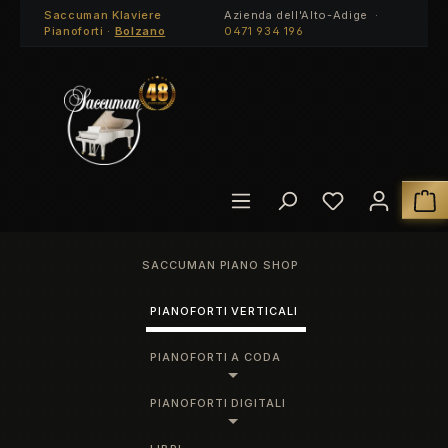
Saccuman Klaviere
Azienda dell'Alto-Adige ·
Passa al contenuto principale
Pianoforti ·
Bolzano
0471 934 196
Hai 0 articoli
I
SACCUMAN PIANO SHOP
PIANOFORTI VERTICALI
PIANOFORTI A CODA
PIANOFORTI DIGITALI